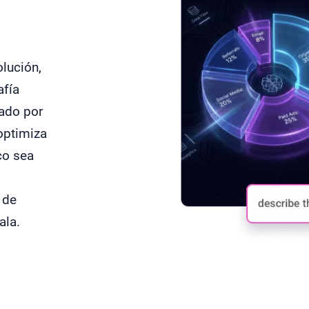
olución,
afía
sado por
optimiza
co sea
 de
ala.