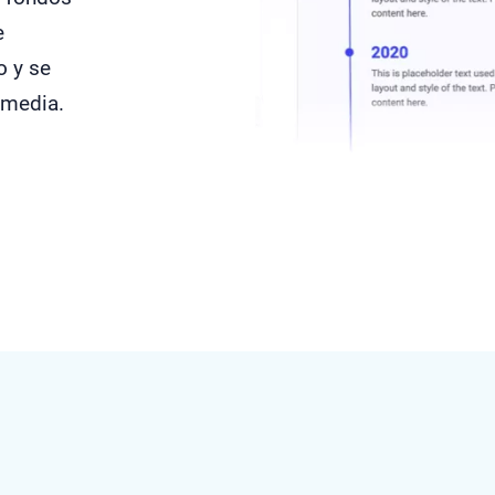
e
o y se
imedia.