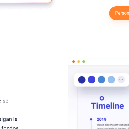
Persona
e se
s
aigan la
e fondos