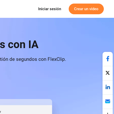
Iniciar sesión
Crear un vídeo
s con IA
stión de segundos con FlexClip.