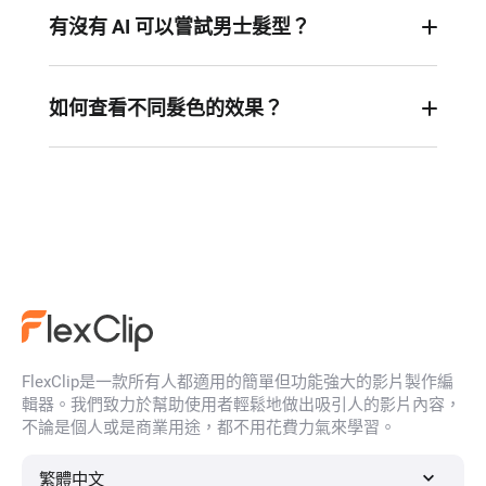
有沒有 AI 可以嘗試男士髮型？
有！ FlexClip 的 AI 髮型模擬器也能讓男士受益。它
為男士提供了一種輕鬆嘗試不同髮型的方法。
如何查看不同髮色的效果？
在 FlexClip 的髮型更換器中，您可以找到最適合自
己的髮色。
FlexClip是一款所有人都適用的簡單但功能強大的影片製作編
輯器。我們致力於幫助使用者輕鬆地做出吸引人的影片內容，
不論是個人或是商業用途，都不用花費力氣來學習。
繁體中文