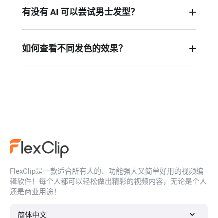
有没有 AI 可以尝试男士发型？
有！FlexClip 的 AI 发型模拟器也能让男士受益。它
为男士提供了一种轻松尝试不同发型的方法。
如何查看不同发色的效果？
在 FlexClip 的发型更换器中，您可以找到最适合自
己的发色。
FlexClip是一款适合所有人的、功能强大又简单好用的视频编
辑软件！每个人都可以轻松做出精彩的视频内容，无论是个人
还是商业用途！
简体中文