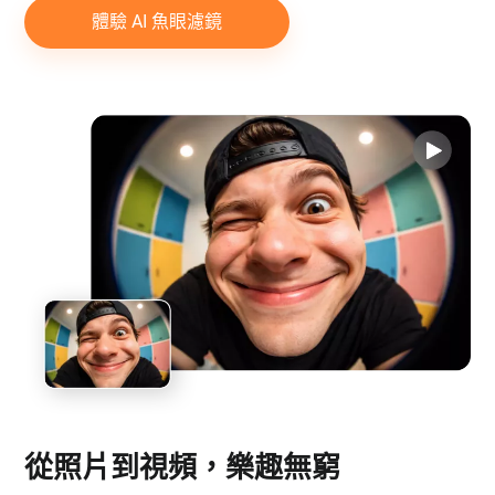
體驗 AI 魚眼濾鏡
從照片到視頻，樂趣無窮