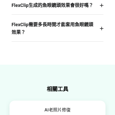
FlexClip生成的魚眼鏡頭效果會很好嗎？
AI採用先進的影像辨識技術，確保生成的魚眼鏡頭
效果出色，呈現超逼真的效果。但是，最終效果可
FlexClip需要多長時間才能套用魚眼鏡頭
能會因照片品質和拍攝角度而異。
效果？
只需幾秒鐘！在FlexClip中快速上傳、自訂和下載
您的魚眼鏡頭效果影像。
相關工具
AI老照片修復