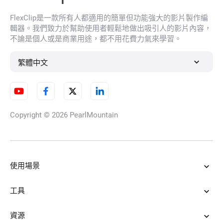
FlexClip是一款所有人都適用的簡單但功能強大的影片製作編
AI人臉濾鏡
輯器。我們致力於幫助使用者輕鬆地做出吸引人的影片內容，
不論是個人或是商業用途，都不用花費力氣來學習。
繁體中文
模糊圖像修復
Copyright © 2026
PearlMountain
高清圖轉換器
使用場景
AI去除圖片浮水印
工具
資源