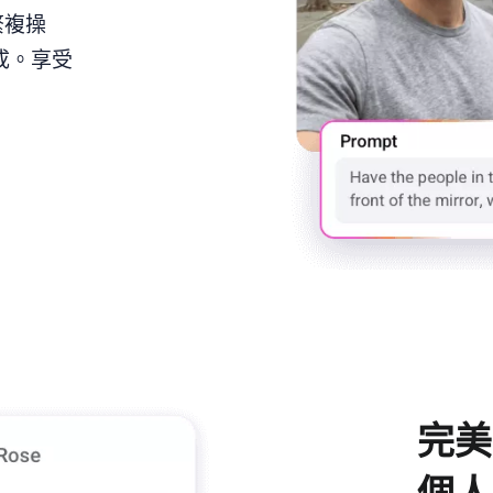
繁複操
完成。享受
完美