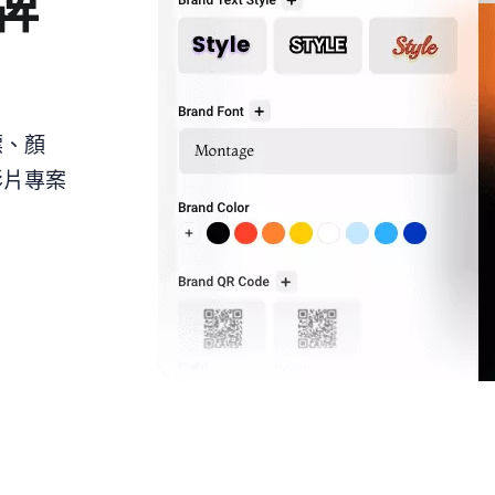
牌
標、顏
影片專案