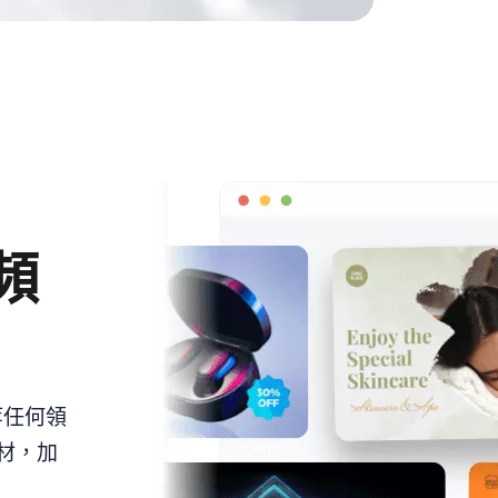
頻
等任何領
素材，加