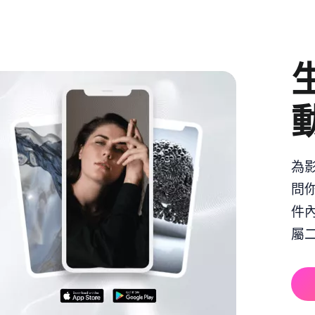
為
問
件
屬