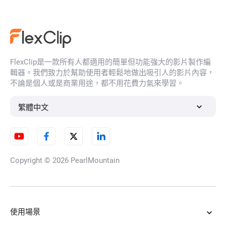
AI 擠壓影片
FlexClip是一款所有人都適用的簡單但功能強大的影片製作編
AI肌肉生成器
輯器。我們致力於幫助使用者輕鬆地做出吸引人的影片內容，
不論是個人或是商業用途，都不用花費力氣來學習。
繁體中文
AI 充氣特效
Copyright © 2026
PearlMountain
老照片動畫
使用場景
吉卜力影片生成器