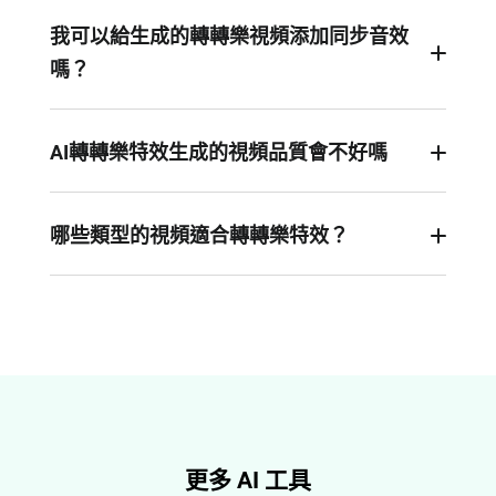
我可以給生成的轉轉樂視頻添加同步音效
嗎？
當然可以。在FlexClip 簡單的時間線上，你可以上
傳視頻和音效。然後鎖定視頻中的特定時間點，並
AI轉轉樂特效生成的視頻品質會不好嗎
在音頻上進行對應對齊調整。
FlexClip 是知名的 AI 照片/視頻工具。只要你使用
高清圖像，就始終可以導出 1080P 的轉轉樂視頻。
哪些類型的視頻適合轉轉樂特效？
轉轉樂特效非常適合音樂視頻、夢境場景、過渡片
段、科幻或恐怖場景，以及 TikTok、Reels 和
YouTube Shorts 上的熱門短視頻內容。
更多 AI 工具