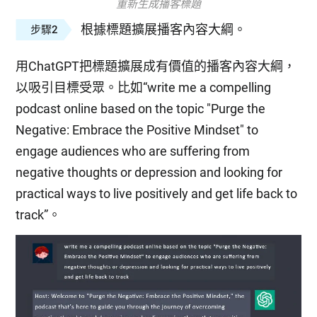
重新生成播客標題
根據標題擴展播客內容大綱。
步驟2
用ChatGPT把標題擴展成有價值的播客內容大綱，
以吸引目標受眾。比如“write me a compelling
podcast online based on the topic "Purge the
Negative: Embrace the Positive Mindset" to
engage audiences who are suffering from
negative thoughts or depression and looking for
practical ways to live positively and get life back to
track”。