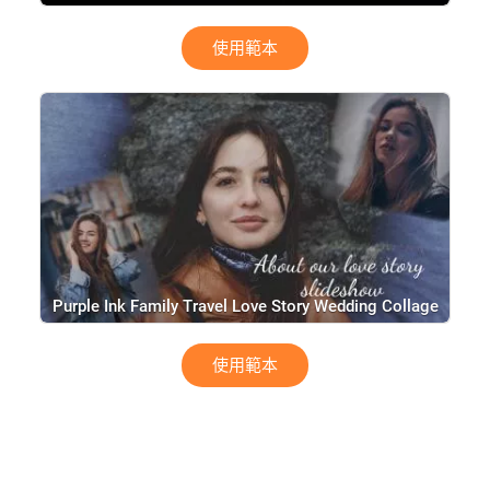
Movie Trailer
使用範本
Purple Ink Family Travel Love Story Wedding Collage
Slideshow
使用範本