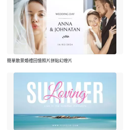
簡單散景婚禮回憶照片拼貼幻燈片
預覽
AI剪同款