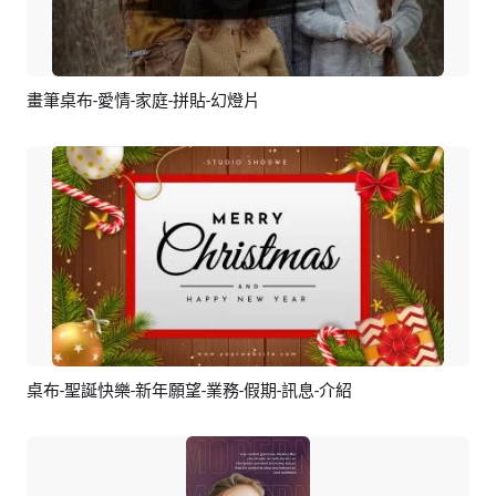
畫筆桌布-愛情-家庭-拼貼-幻燈片
預覽
AI剪同款
桌布-聖誕快樂-新年願望-業務-假期-訊息-介紹
預覽
編輯