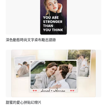
深色動態時尚文字桌布勵志語錄
預覽
AI剪同款
甜蜜的愛心拼貼幻燈片
預覽
AI剪同款