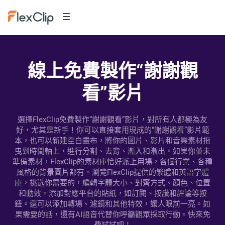
線上免費製作“謝謝觀
看”影片
選擇FlexClip免費製作“謝謝觀看”影片，對所有人都極為友
好，尤其是新手！你可以直接套用現成的“謝謝觀看”影片範
本，也可以新建空白畫布，將你的圖片、影片和音樂素材拖
曳到時間軸上，進行分割、去背、漸入和漸出。如果你並未
準備素材，FlexClip的素材庫恰好派上用場，各個行業、各種
風格的背景圖片都有。瀏覽FlexClip提供的繁體和英語字體
庫，挑选你需要的，編輯字體大小、對齊方式、顏色、位置
和動效。添加對應平台的貼紙，如訂閱、按讚和評論等按
鈕。還可以添加轉場、濾鏡和其他特效，讓人眼前一亮。如
果需要的話，還有AI語音代替你呼籲觀眾採取行動。快來免