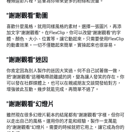
種頻道影片裡，這會為你帶來更多的粉絲和流量。
"謝謝觀看"動圖
喜歡什麼風格，就用同樣風格的素材。選擇一張圖片，再添
加文字"謝謝觀看"。在FlexClip，你可以改變"謝謝觀看"的字
體、顏色、大小、位置等。讓它動起來，只需要使用FlexClip
的動畫效果。一切不僅聽起來簡單，實操起來也很容易。
"謝謝觀看"迷因
你肯定因為別人製作的迷因大笑過。何不自己試著做一做，
把"謝謝觀看"這種略帶疏離感的詞，變為讓人發笑的存在。你
可以發在社群媒體上，也可以在親戚朋友交談間發給對方，
增強彼此互動。幾步就能完成，再簡單不過了。
"謝謝觀看"幻燈片
雖然現在很多幻燈片範本的結尾都有"謝謝觀看"字樣，但你可
以走出自己的風格。運用你的才能和經驗，製作一支萬能
的"謝謝觀看"幻燈片，需要的時候就把它用上，讓它成為你的