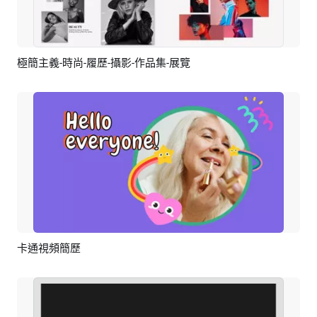
極簡主義-時尚-履歷-攝影-作品集-展覽
預覽
AI剪同款
卡通視頻簡歷
預覽
AI剪同款