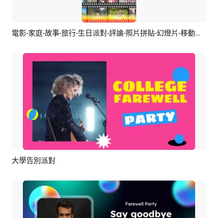
電影-家庭-故事-旅行-生日派對-評論-照片拼貼-幻燈片-移動視頻
預覽
AI剪同款
大學告別派對
預覽
AI剪同款