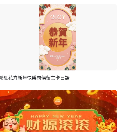
粉紅花卉新年快樂問候留言卡日語
預覽
編輯