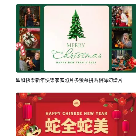
聖誕快樂新年快樂家庭照片多螢幕拼貼相簿幻燈片
預覽
AI剪同款