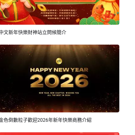
中文新年快樂財神站立問候簡介
預覽
編輯
金色倒數粒子歡迎2026年新年快樂商務介紹
預覽
AI剪同款