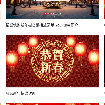
聖誕快樂新年樹音樂播放清單 YouTube 簡介
預覽
AI剪同款
農曆新年快樂封面
預覽
編輯