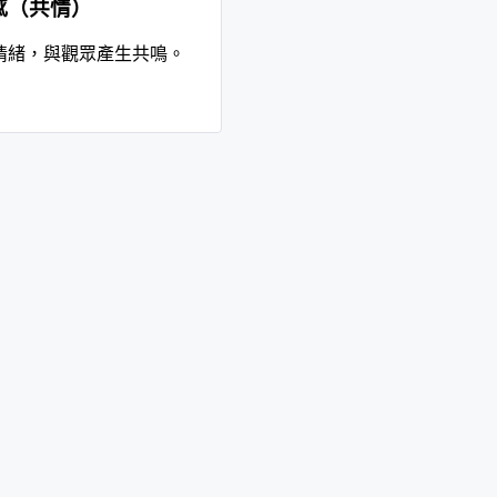
感（共情）
情緒，與觀眾產生共鳴。