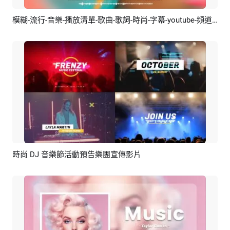
模糊-流行-音樂-播放清單-歌曲-歌詞-時尚-字幕-youtube-頻道-介紹-結尾
預覽
AI剪同款
時尚 DJ 音樂節活動預告樂團宣傳影片
預覽
AI剪同款