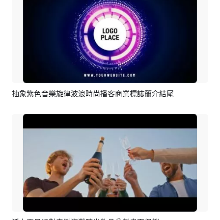
抽象紫色音樂旋律波浪時尚播客商業標誌簡介結尾
預覽
編輯