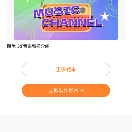
時尚 3d 音樂頻道介紹
預覽
AI剪同款
更多範本
立即製作影片