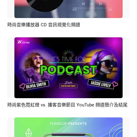
時尚音樂播放器 CD 音訊視覺化頻譜
預覽
AI剪同款
時尚紫色霓虹燈 vs. 播客音樂節目 YouTube 頻道簡介及結尾
預覽
AI剪同款