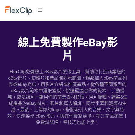
線上免費製作eBay影
片
FlexClip免費線上eBay影片製作工具，幫助你打造商業級的
eBay影片、幻燈片和產品陳列示範圖，輕鬆加入eBay商品列
表或eBay商店，用影片介紹或推廣產品。從各種不同類型的
eBay影片範本中獲取靈感，挑選最適合你的範本，手動編
輯，或是讓AI一鍵用你的商業素材替換。用AI編輯、調整&生
成產品的eBay圖片、影片和真人解說，同步字幕和翻譯AI生
成。最後，上傳你的logo，搭配吸引人的音樂、文字與特
效，快速製作 eBay 影片，與其他賣家競爭，提升商品銷售！
免費試試吧，零技巧也能上手！