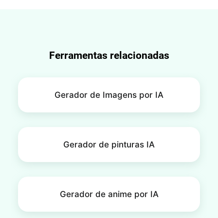
legislação de direitos de autor no seu país para
enquanto o registo na blockchain é efetuado
confirmar.
através de mercados de NFT.
Ferramentas relacionadas
Gerador de Imagens por IA
Gerador de pinturas IA
Gerador de anime por IA