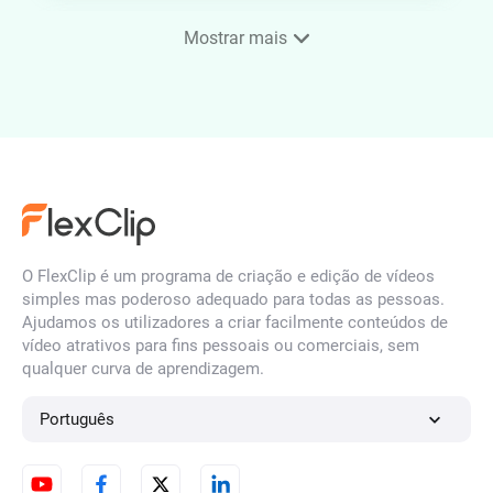
Mostrar mais
Criador de papéis de parede
de telemóvel
Gerador de rostos por IA
O FlexClip é um programa de criação e edição de vídeos
simples mas poderoso adequado para todas as pessoas.
Gerador de ilustrações por IA
Ajudamos os utilizadores a criar facilmente conteúdos de
vídeo atrativos para fins pessoais ou comerciais, sem
qualquer curva de aprendizagem.
Gerador de retratos por IA
Português