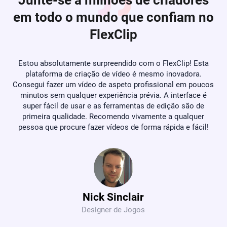
Junte-se a milhões de criadores
em todo o mundo que confiam no
FlexClip
e
Estou absolutamente surpreendido com o FlexClip! Esta
Se
plataforma de criação de vídeo é mesmo inovadora.
e
ta
Consegui fazer um vídeo de aspeto profissional em poucos
e
minutos sem qualquer experiência prévia. A interface é
he
super fácil de usar e as ferramentas de edição são de
 da
primeira qualidade. Recomendo vivamente a qualquer
pessoa que procure fazer vídeos de forma rápida e fácil!
Nick Sinclair
Designer de Jogos