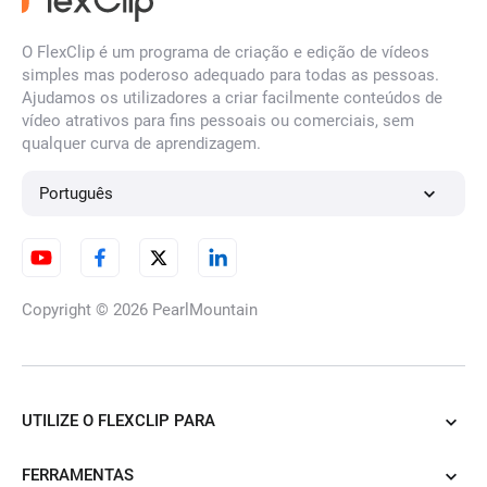
O FlexClip é um programa de criação e edição de vídeos
simples mas poderoso adequado para todas as pessoas.
Efeitos de vídeo de fogo
Ajudamos os utilizadores a criar facilmente conteúdos de
vídeo atrativos para fins pessoais ou comerciais, sem
qualquer curva de aprendizagem.
Efeitos de vídeo de coração
Português
Efeitos de vídeo de neve
Copyright © 2026
PearlMountain
Efeitos de vídeo de bolha
UTILIZE O FLEXCLIP PARA
FERRAMENTAS