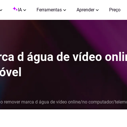
IA
Ferramentas
Aprender
Preço
a d água de vídeo onli
óvel
 remover marca d água de vídeo online/no computador/telem