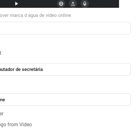
ver marca d água de vídeo online
t
utador de secretária
one
er
ogo from Video