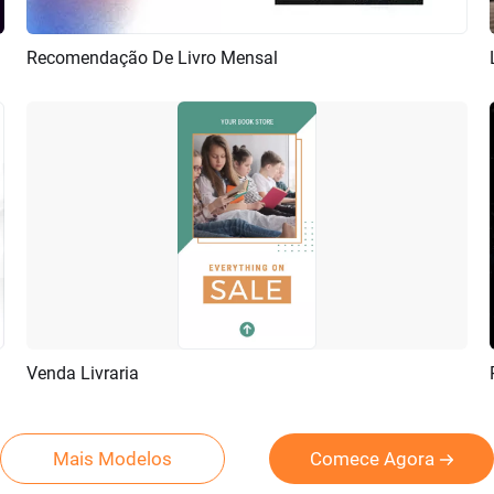
Recomendação De Livro Mensal
Pré-visualizar
Criar IA
Venda Livraria
Pré-visualizar
Criar IA
Mais Modelos
Comece Agora