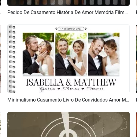
ento Em Estilo De Filme Retrô
Pedido De Casamento História De Amor Memória Filme Romântico Colagem De Fotos Apresentação De Slides
Pré-visualizar
Criar IA
Minimalismo Casamento Livro De Convidados Amor Moderno Memórias Colagem Apresentação Slides
Pré-visualizar
Criar IA