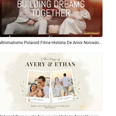
Minimalismo Polaroid Filme História De Amor Noivado Casamento Aniversário Colagem Apresentação Slides
Pré-visualizar
Criar IA