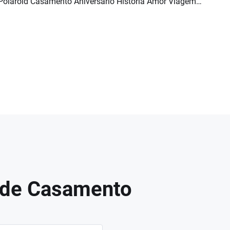
Polaroid Casamento Aniversario Historia Amor Viagem Memorias Foto Colagem Apresentacao Slides
Pré-visualizar
Criar IA
 de Casamento