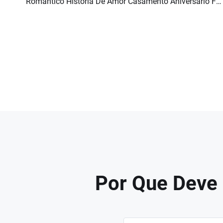
Romântico História De Amor Casamento Aniversário Foto Colagem Memória Apresentação De Slides
Pré-visualizar
Criar IA
Por Que Deve