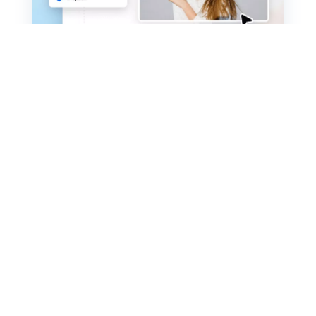
Como criar um vídeo de texto
de máquina de escrever em 3
passos simples
Adição de Multimédia
Adiciona vídeos ou fotos de
1
computador ou bibliotecas de stock à
storyboard.
Personalização
Adiciona texto, música e voz para
2
personalizares o teu vídeo de texto de