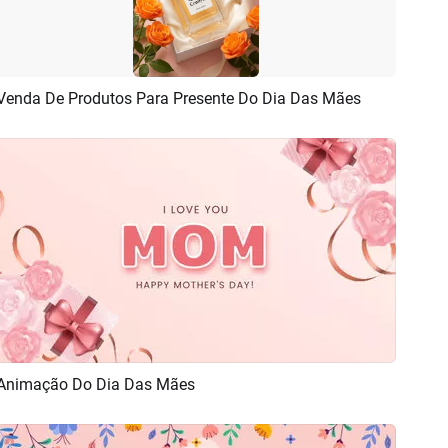
Venda De Produtos Para Presente Do Dia Das Mães
Pré-visualizar
Criar IA
Animação Do Dia Das Mães
Pré-visualizar
Personalizar