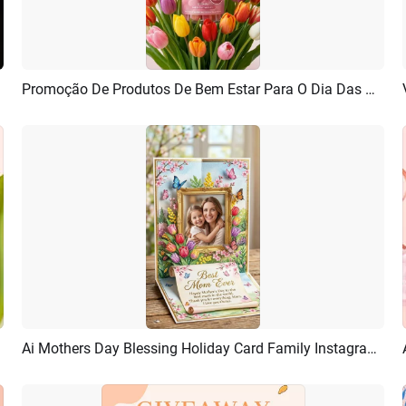
Promoção De Produtos De Bem Estar Para O Dia Das Mães
Pré-visualizar
Criar IA
Ai Mothers Day Blessing Holiday Card Family Instagram Story
Pré-visualizar
Criar IA