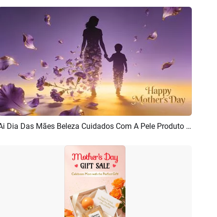
Ai Dia Das Mães Beleza Cuidados Com A Pele Produto Promoção
Pré-visualizar
Criar IA