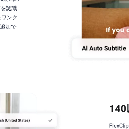
声を認識
たワンク
に追加で
14
Flex