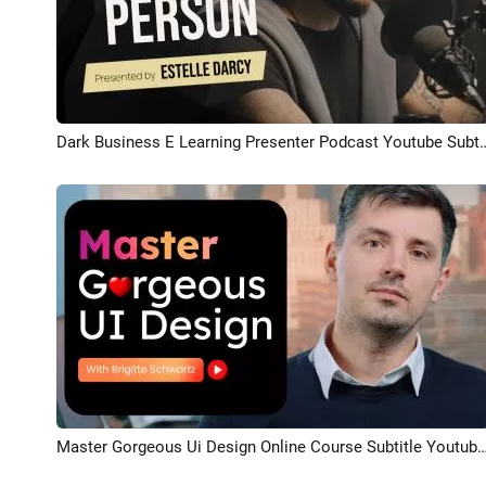
Dark Business E Learning Presenter Podcast
プレビュー
Master Gorgeous Ui Design Online Course Subtitle 
プレビュー