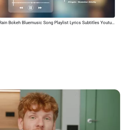
Rain Bokeh Bluemusic Song Playlist Lyrics Subtitles Youtube Channel Intro Outro
プレビュー