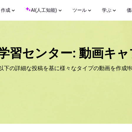
作成
AI(人工知能)
ツール
学ぶ
価
lip学習センター: 動画
以下の詳細な投稿を基に様々なタイプの動画を作成!