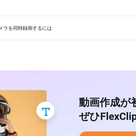
bカメラを同時録画するには
動画作成が
ぜひFlexCl