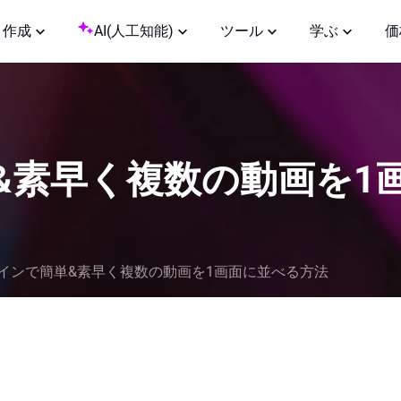
作成
AI(人工知能)
ツール
学ぶ
価
&素早く複数の動画を1
インで簡単&素早く複数の動画を1画面に並べる方法