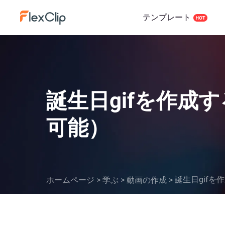
テンプレート
誕生日gifを作成
可能）
誕生日gif
ホームページ
>
学ぶ
>
動画の作成
>