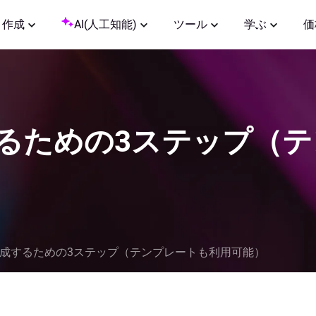
作成
AI(人工知能)
ツール
学ぶ
価
するための3ステップ（
を作成するための3ステップ（テンプレートも利用可能）