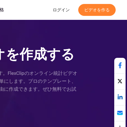
格
ログイン
ビデオを作る
オを作成する
lexClipのオンライン統計ビデオ
単にします。プロのテンプレート、
由に作成できます。ぜひ無料でお試