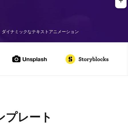
ダイナミックなテキストアニメーション
ンプレート