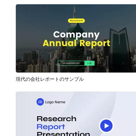
現代の会社レポートのサンプル
プレビュー
AI再生成