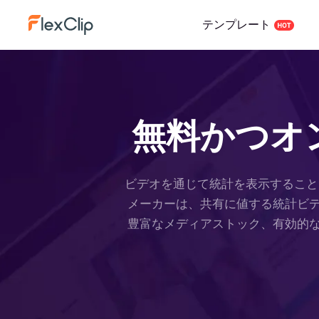
テンプレート
無料かつオ
ビデオを通じて統計を表示することは
メーカーは、共有に値する統計ビ
豊富なメディアストック、有効的