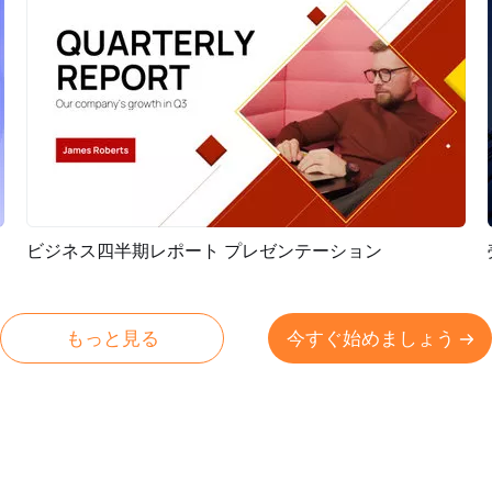
ビジネス四半期レポート プレゼンテーション
プレビュー
AI再生成
もっと見る
今すぐ始めましょう