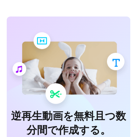
逆再生動画を無料且つ数
分間で作成する。