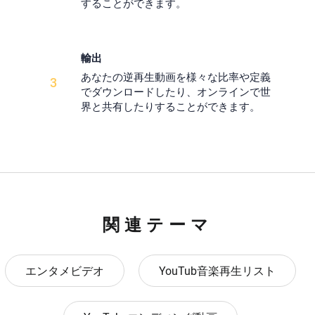
することができます。
輸出
あなたの逆再生動画を様々な比率や定義
3
でダウンロードしたり、オンラインで世
界と共有したりすることができます。
関連テーマ
エンタメビデオ
YouTub音楽再生リスト