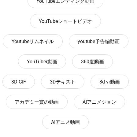
YouTubeエンディング動画
YouTubeショートビデオ
Youtubeサムネイル
youtube予告編動画
YouTuber動画
360度動画
3D GIF
3Dテキスト
3d vr動画
アカデミー賞の動画
AIアニメション
AIアニメ動画