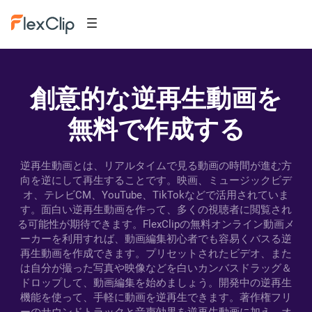
創意的な逆再生動画を
無料で作成する
逆再生動画とは、リアルタイムで見る動画の時間が進む方
向を逆にして再生することです。映画、ミュージックビデ
オ、テレビCM、YouTube、TikTokなどで活用されていま
す。面白い逆再生動画を作って、多くの視聴者に閲覧され
る可能性が期待できます。FlexClipの無料オンライン動画メ
ーカーを利用すれば、動画編集初心者でも容易くバスる逆
再生動画を作成できます。プリセットされたビデオ、また
は自分が撮った写真や映像などを白いカンバスドラッグ＆
ドロップして、動画編集を始めましょう。開発中の逆再生
機能を使って、手軽に動画を逆再生できます。著作権フリ