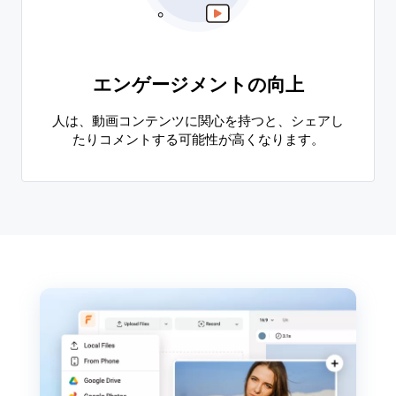
エンゲージメントの向上
人は、動画コンテンツに関心を持つと、シェアし
たりコメントする可能性が高くなります。