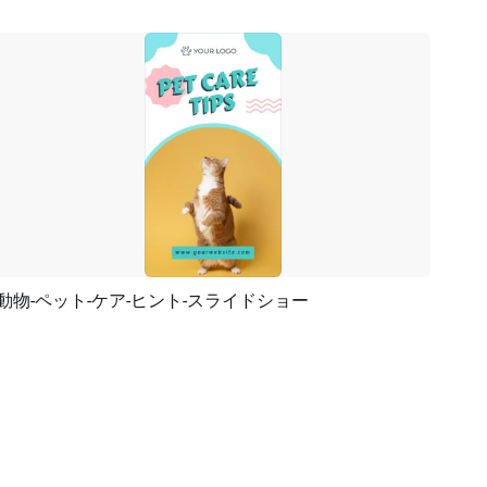
動物-ペット-ケア-ヒント-スライドショー
プレビュー
AI再生成