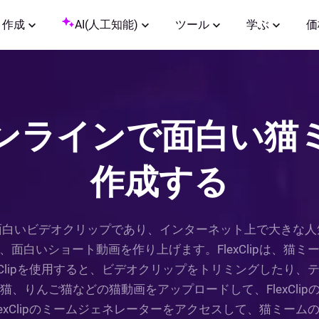
作成
AI(人工知能)
ツール
学ぶ
価
ンラインで面白い猫
作成する
面白いビデオクリップであり、インターネット上で大きな人
面白いショート動画を作り上げます。FlexClipは、猫
xClipを使用すると、ビデオクリップをトリミングしたり
、りんご猫などの猫動画をアップロードして、FlexClip
exClipのミームジェネレーターをアクセスして、猫ミー