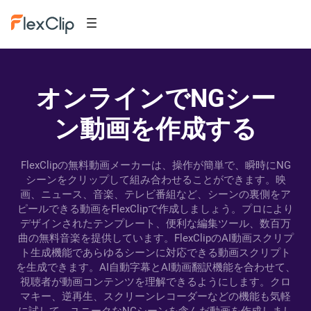
オンラインでNGシー
ン動画を作成する
FlexClipの無料動画メーカーは、操作が簡単で、瞬時にNG
シーンをクリップして組み合わせることができます。映
画、ニュース、音楽、テレビ番組など、シーンの裏側をア
ピールできる動画をFlexClipで作成しましょう。プロにより
デザインされたテンプレート、便利な編集ツール、数百万
曲の無料音楽を提供しています。FlexClipのAI動画スクリプ
ト生成機能であらゆるシーンに対応できる動画スクリプト
を生成できます。AI自動字幕とAI動画翻訳機能を合わせて、
視聴者が動画コンテンツを理解できるようにします。クロ
マキー、逆再生、スクリーンレコーダーなどの機能も気軽