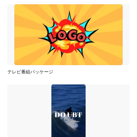
テレビ番組パッケージ
プレビュー
AI再生成