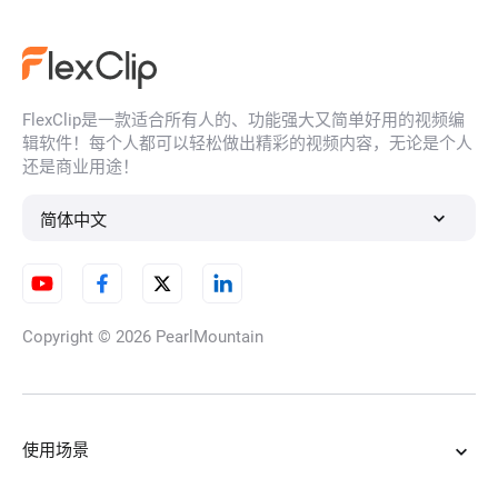
AI换脸
FlexClip是一款适合所有人的、功能强大又简单好用的视频编
AI人脸滤镜
辑软件！每个人都可以轻松做出精彩的视频内容，无论是个人
还是商业用途！
简体中文
模糊图像修复
Copyright © 2026
PearlMountain
高清图转换器
使用场景
AI图片去水印