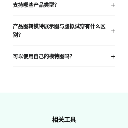
支持哪些产品类型？
支持所有时尚品类，包括服装（上衣、裤装、连衣
裙、外套）、配饰（帽子、包袋、鞋子、珠宝），
产品图转模特展示图与虚拟试穿有什么区
以及多件套穿搭和传统服饰。
别？
虚拟试穿工具需要两项输入：模特照片和产品照
片。而产品图转模特展示图工具只需上传产品照
可以使用自己的模特图吗？
片，AI 会根据提示词自动生成模特。当没有特定模
当然可以。您可以上传自己的模特照片，将产品展
特照片时，该功能尤其适用。
示在指定人物身上，以保持品牌一致性或打造个性
化购物体验。
相关工具