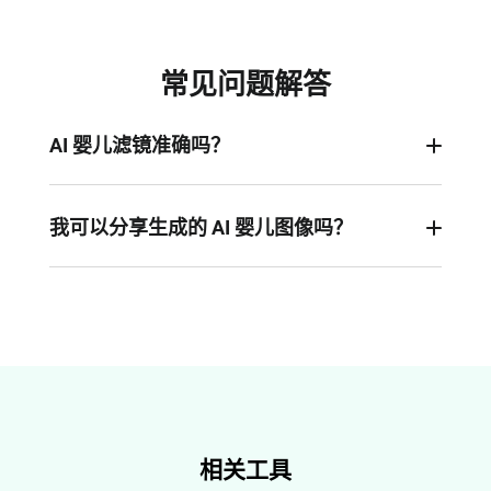
常见问题解答
AI 婴儿滤镜准确吗？
是的，我们的 AI 婴儿滤镜采用先进的面部分析技
术，根据您的照片生成逼真可爱的婴儿版本。
我可以分享生成的 AI 婴儿图像吗？
当然可以。FlexClip 允许您在社交媒体平台、即时
通讯应用或其他平台分享生成的婴儿图像。
相关工具