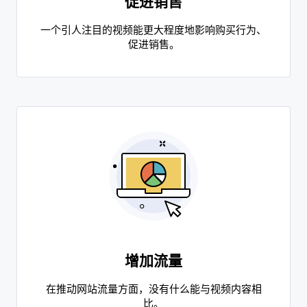
促进销售
一个引人注目的视频能更大程度地影响购买行为、
促进销售。
增加流量
在推动网站流量方面，没有什么能与视频内容相
比。