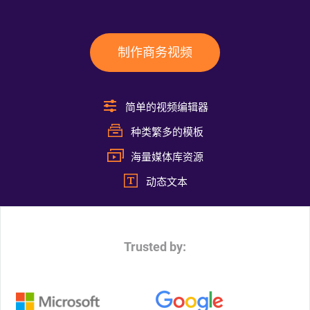
制作商务视频
简单的视频编辑器
种类繁多的模板
海量媒体库资源
动态文本
Trusted by: