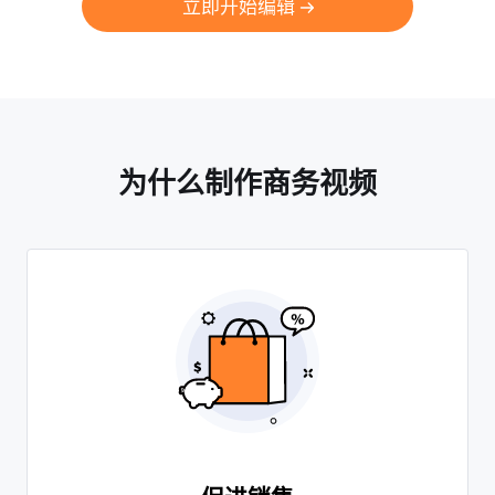
立即开始编辑
为什么制作商务视频