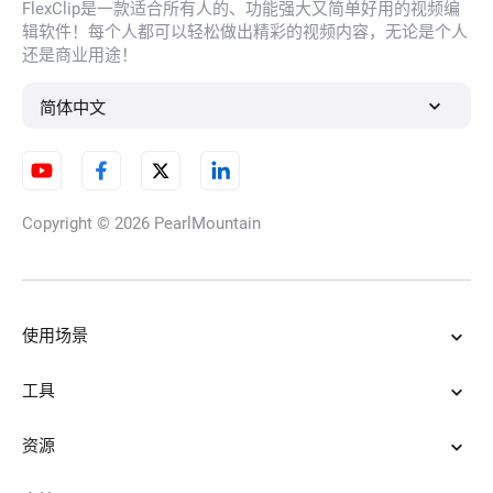
FlexClip是一款适合所有人的、功能强大又简单好用的视频编
商务片头视频
业务激励视频
辑软件！每个人都可以轻松做出精彩的视频内容，无论是个人
还是商业用途！
商业新闻视频
商业策划视频
简体中文
企业简介视频
呼叫中心视频
Copyright © 2026
PearlMountain
活动宣传视频
车展视频
圣诞节广告视频
保洁服务视频
使用场景
咖啡店视频
现场解说视频
工具
资源
商业视频
企业文化视频