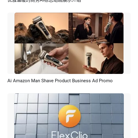
优雅温暖的商务AI标志动画展示介绍
预览
AI剪同款
Ai Amazon Man Shave Product Business Ad Promo
预览
AI剪同款