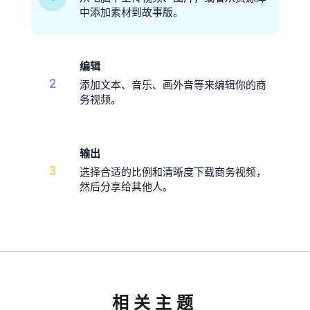
中添加素材到故事版。
编辑
2
添加文本、音乐、画外音等来编辑你的商
务视频。
输出
3
选择合适的比例和清晰度下载商务视频，
然后分享给其他人。
相关主题