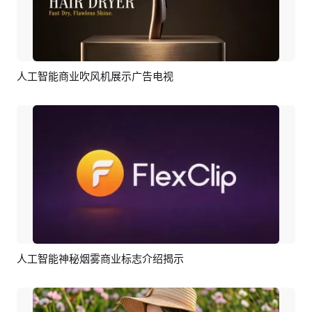
人工智能商业吹风机展示广告电视
预览
AI剪同款
人工智能神秘烟雾商业标志介绍揭示
预览
AI剪同款