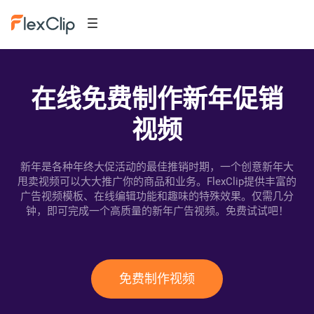
在线免费制作新年促销
视频
新年是各种年终大促活动的最佳推销时期，一个创意新年大
甩卖视频可以大大推广你的商品和业务。FlexClip提供丰富的
广告视频模板、在线编辑功能和趣味的特殊效果。仅需几分
钟，即可完成一个高质量的新年广告视频。免费试试吧！
免费制作视频