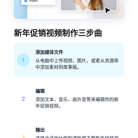
新年促销视频制作三步曲
添加媒体文件
1
从电脑中上传视频、图片，或者从资源库
中添加素材到故事版。
编辑
2
添加文本、音乐、画外音等来编辑你的新
年促销视频。
输出
3