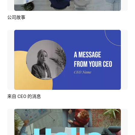
公司故事
预览
AI剪同款
来自 CEO 的消息
预览
AI剪同款