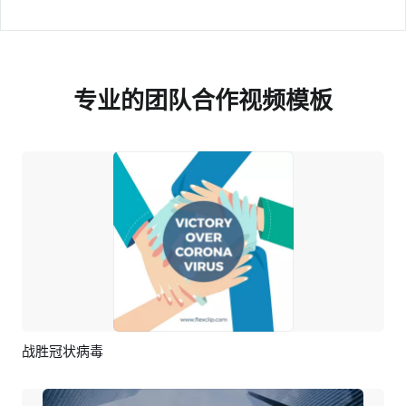
专业的团队合作视频模板
战胜冠状病毒
预览
编辑