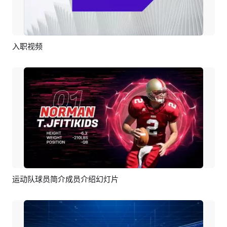
入职视频
预览
AI剪同款
运动队球员简介成员介绍幻灯片
预览
AI剪同款