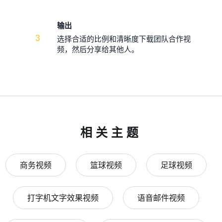
输出
3
选择合适的比例和清晰度下载团队合作视
频，然后分享给其他人。
相关主题
商务视频
篮球视频
足球视频
打字机文字效果视频
语音邮件视频