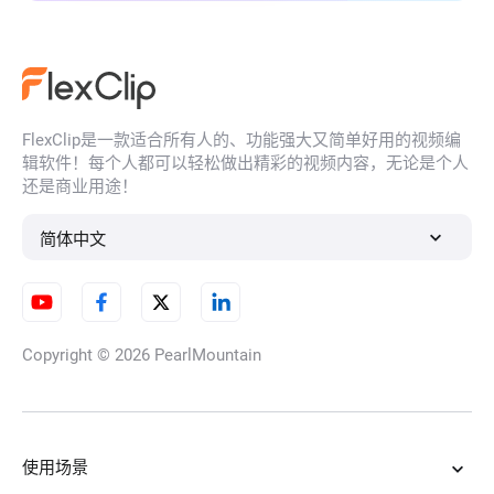
FlexClip是一款适合所有人的、功能强大又简单好用的视频编
辑软件！每个人都可以轻松做出精彩的视频内容，无论是个人
还是商业用途！
简体中文
Copyright © 2026
PearlMountain
使用场景