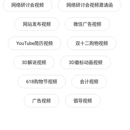
网络研讨会视频
网络研讨会视频邀请函
网站发布视频
微信广告视频
YouTube简历视频
双十二购物视频
3D解说视频
3D徽标动画视频
618购物节视频
会计视频
广告视频
倡导视频