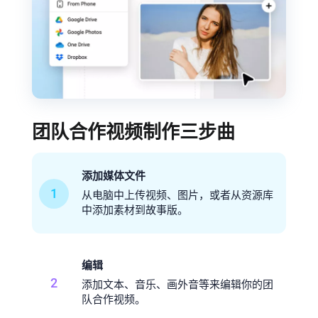
团队合作视频制作三步曲
添加媒体文件
1
从电脑中上传视频、图片，或者从资源库
中添加素材到故事版。
编辑
2
添加文本、音乐、画外音等来编辑你的团
队合作视频。