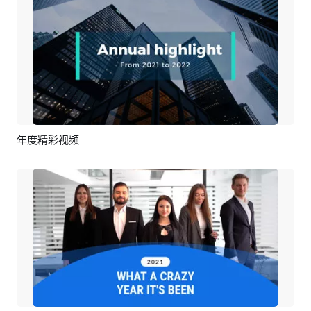
年度精彩视频
预览
AI剪同款