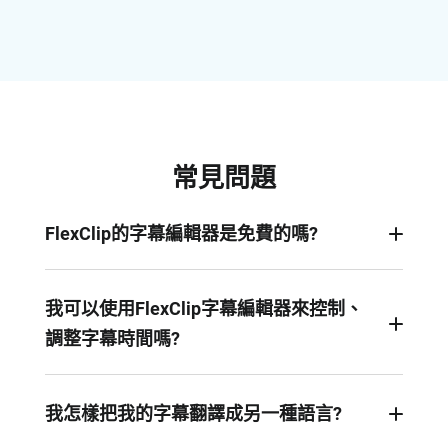
常見問題
FlexClip的字幕編輯器是免費的嗎?
編輯和下載現有的字幕，如SRT或VTT字幕檔是免
費的。但當你使用AI功能生成新的字幕檔或翻譯字
我可以使用FlexClip字幕編輯器來控制、
幕需要則付費訂閱或購買AI積分。
調整字幕時間嗎?
當然可以!FlexClip的字幕編輯器允許你輕鬆地修改
和調整時間，使字幕與影片同步。
我怎樣把我的字幕翻譯成另一種語言?