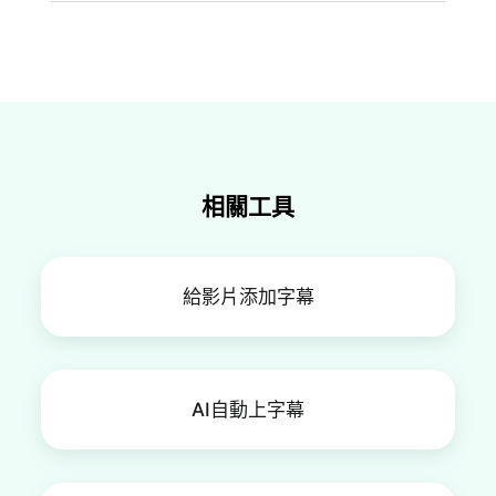
FlexClip提供了一個人工智慧字幕翻譯器為幫助你
將你的字幕翻譯成其他語言。只需上傳你的字幕檔
或從你的影片中自動轉錄並生成字幕，然後單擊“翻
譯”按鈕並選擇你的目標語言開始翻譯字幕。
相關工具
給影片添加字幕
AI自動上字幕