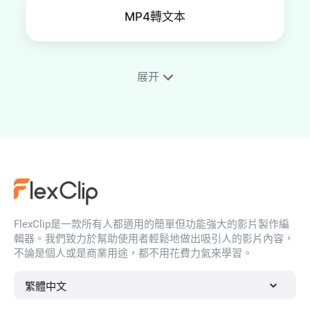
MP4轉文本
展开
影片轉文字
音訊轉文字
FlexClip是一款所有人都適用的簡單但功能強大的影片製作編
AI字幕翻譯
輯器。我們致力於幫助使用者輕鬆地做出吸引人的影片內容，
不論是個人或是商業用途，都不用花費力氣來學習。
繁體中文
轉錄YouTube影片和短影片