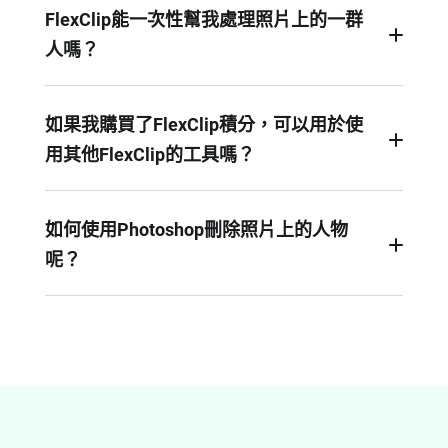
FlexClip能一次性幫我處理照片上的一群
人嗎？
用FlexClip一次性刪除多個人是可行的。只要您選
中他們，再點擊刪除按鈕。
如果我購買了FlexClip積分，可以用於使
用其他FlexClip的工具嗎？
您購買的積分在FlexClip是通用的。您可以用它們
來刪除背景，生成AI圖，修復舊照片，或者提高照
如何使用Photoshop刪除照片上的人物
片解析度。
呢？
如果您使用的是Photoshop的最新版，在創可貼部
分，有一個刪除工具。用滑鼠選中需要刪除的人物
即可。但是如果您正在使用的是更早的版本，您就
需要做更多的手動編輯。