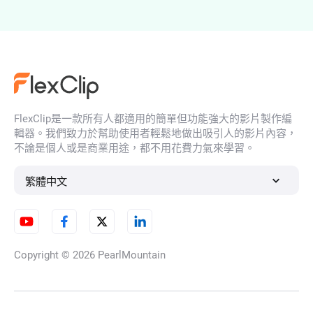
移除照片印章
FlexClip是一款所有人都適用的簡單但功能強大的影片製作編
AI 照片刺青去除
輯器。我們致力於幫助使用者輕鬆地做出吸引人的影片內容，
不論是個人或是商業用途，都不用花費力氣來學習。
繁體中文
照片去標記、塗畫
Copyright © 2026
PearlMountain
AI無鬍鬚濾鏡