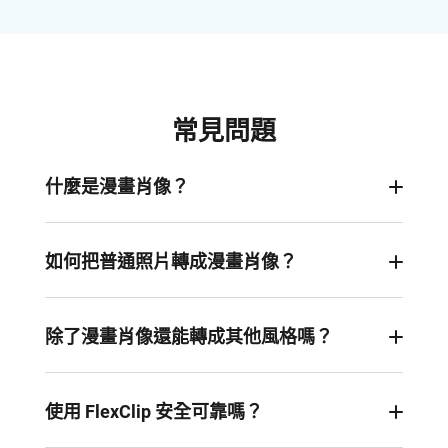
常見問題
什麼是漫畫肖像？
漫畫肖像是一種誇張幽默的圖像風格，通過突出人
物特點，讓人看起來更加有趣或可愛，同時又不失
如何把普通照片轉成漫畫肖像？
原本特徵。
只需一鍵操作！上傳照片，選擇漫畫肖像濾鏡，點
擊“生成”，幾秒鐘搞定專屬於你的漫畫肖像。
除了漫畫肖像還能轉成其他風格嗎？
當然！FlexClip 提供 40 多種 AI 濾鏡，包括卡通、
動漫、油畫、水彩畫、素描等風格。快去試試吧！
使用 FlexClip 安全可靠嗎？