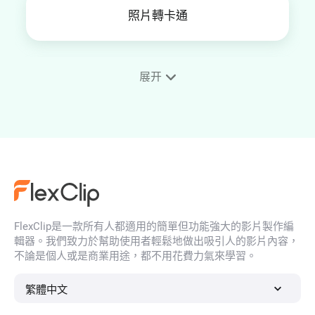
照片轉卡通
展开
照片轉繪圖作品
照片變水彩畫
FlexClip是一款所有人都適用的簡單但功能強大的影片製作編
照片轉吉卜力風格
輯器。我們致力於幫助使用者輕鬆地做出吸引人的影片內容，
不論是個人或是商業用途，都不用花費力氣來學習。
繁體中文
轉換照片為粘土動畫風格