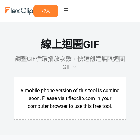
登入
線上迴圈GIF
調整GIF循環播放次數，快速創建無限迴圈
GIF。
A mobile phone version of this tool is coming
soon. Please visit flexclip.com in your
computer browser to use this free tool.