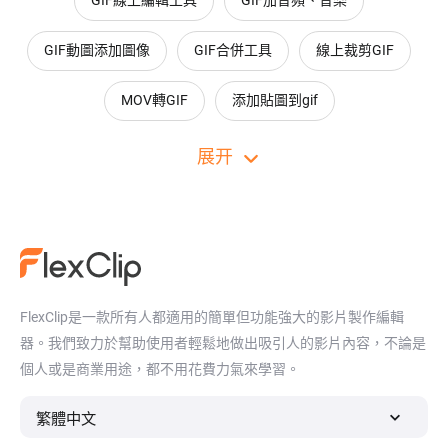
GIF線上編輯工具
GIF加音頻、音樂
GIF動圖添加圖像
GIF合併工具
線上裁剪GIF
MOV轉GIF
添加貼圖到gif
免費將GIF分成多個GIF檔
給GIF添加特效
展开
翻轉gif圖像
FlexClip是一款所有人都適用的簡單但功能強大的影片製作編輯
器。我們致力於幫助使用者輕鬆地做出吸引人的影片內容，不論是
個人或是商業用途，都不用花費力氣來學習。
繁體中文