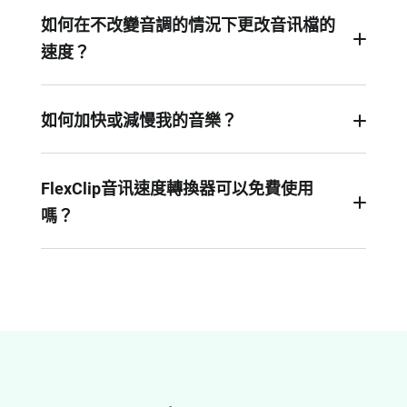
如何在不改變音調的情況下更改音讯檔的
速度？
Flexclip只會加快或減慢您的音讯檔的速度，不會影
響音調。
如何加快或減慢我的音樂？
首先將您的音樂添加到編輯器中。如果您想加快音
樂，請將速度設置為大於1倍。如果要放慢音樂，
FlexClip音讯速度轉換器可以免費使用
請將速度設置為小於1倍。
嗎？
是的。作為一款免費的音讯編輯器，FlexClip可以
讓您免費更改音讯速度並進行更多音讯編輯。