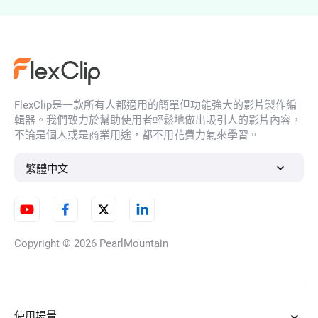
從影片消除原音
FlexClip是一款所有人都適用的簡單但功能強大的影片製作編
音檔分割器
輯器。我們致力於幫助使用者輕鬆地做出吸引人的影片內容，
不論是個人或是商業用途，都不用花費力氣來學習。
繁體中文
線上循環音訊
Copyright © 2026
PearlMountain
免費線上M4A到MP3轉換器
使用場景