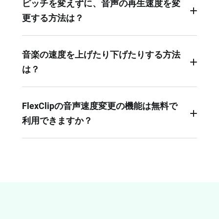
ピッチを変えずに、音声の再生速度を変
更する方法は？
FlexClipを使えば、ピッチに影響を与えることな
く、音声の再生速度を早くしたり遅くしたりでき
音楽の速度を上げたり下げたりする方法
ます。
は？
まずエディターに音楽を追加してください。音楽
を早めたい場合は1倍より大きい速度に設定しま
FlexClipの音声速度変更の機能は無料で
す。遅くしたい場合は1倍より小さい速度に設定
利用できますか？
します。
はい、無料のオーディオエディターである
FlexClipでは、音声速度の変更をはじめ、様々な
無料の音声編集機能が使えます。