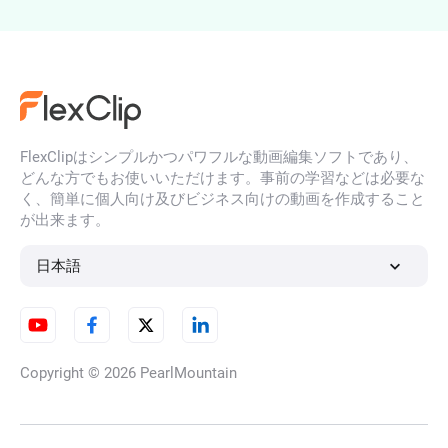
ボイスレコーダー
FlexClipはシンプルかつパワフルな動画編集ソフトであり、
音声分割
どんな方でもお使いいただけます。事前の学習などは必要な
く、簡単に個人向け及びビジネス向けの動画を作成すること
が出来ます。
音声ループ
日本語
M4AをMP3に変換する
Copyright © 2026
PearlMountain