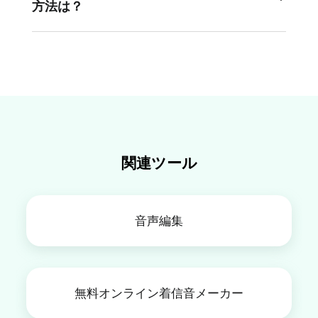
で音声を分割できます。ファイルをアップロード
方法は？
して、分割ツールを使用して個別のセクションに
分割し、並べ替え、複製、または削除することが
編集したい動画ファイルをインポートし、動画か
できます。
ら音声トラックを抽出し、タイムライン上で分割
したいポイントをカットします。初心者でも、わ
ずか数回のクリックで簡単に行えます。
関連ツール
音声編集
無料オンライン着信音メーカー