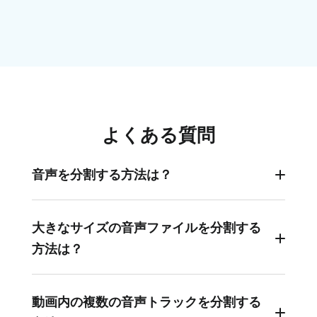
よくある質問
音声を分割する方法は？
スマートフォン、コンピューター、またはクラウ
ドストレージから分割したい音声ファイルを選択
大きなサイズの音声ファイルを分割する
し、タイムラインに追加し、始まりと終わりを指
方法は？
定して音声を分割します。複数のセグメントが必
要な場合は、新しい分割したいポイントで分割プ
FlexClipは、大きなサイズの音声ファイルを簡単
ロセスを繰り返してください。
に分割できる優れたツールで、わずか数クリック
動画内の複数の音声トラックを分割する