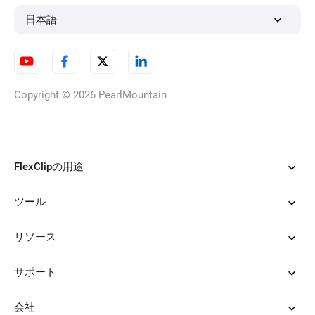
M4AをMP3に変換する
日本語
ボイスメモを文字起こし
Copyright © 2026
PearlMountain
音声速度変更
FlexClipの用途
ツール
YouTube動画に音声をつける
リソース
サポート
ボーカルリムーバー
会社