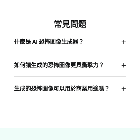
常見問題
什麼是 AI 恐怖圖像生成器？
AI 恐怖圖像生成器是一種運用人工智慧技術，將文
字描述轉換為獨特恐怖視覺作品的工具。無需設計
如何讓生成的恐怖圖像更具衝擊力？
技能，只要描述場景、生物或概念，就能快速生成
請盡量讓提示詞具體且生動。可加入氛圍描述，如
令人不寒而慄的圖像。
昏暗、迷霧、腐朽、廢棄；情緒描寫，如陰冷微
生成的恐怖圖像可以用於商業用途嗎？
笑、空洞眼神、扭曲面孔；以及細節元素，如破裂
可以。你可下載高解析度圖像，應用於個人或商業
牆面、閃爍燈光、拉長的陰影。描述越清楚，AI 越
專案，包括品牌設計、宣傳行銷與遊戲開發等。
能精準呈現你的恐怖想像。