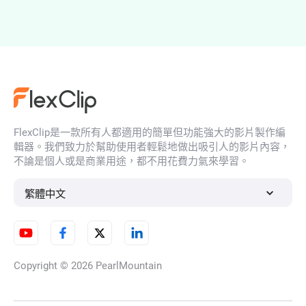
AI肖像生成器
FlexClip是一款所有人都適用的簡單但功能強大的影片製作編
AI 人臉產生器
輯器。我們致力於幫助使用者輕鬆地做出吸引人的影片內容，
不論是個人或是商業用途，都不用花費力氣來學習。
繁體中文
AI 插圖生成器
Copyright © 2026
PearlMountain
AI角色生成器