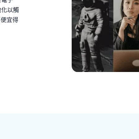
聲電子
地化以觸
要便宜得