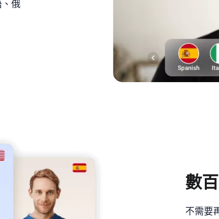
語、俄
數百
不需要再