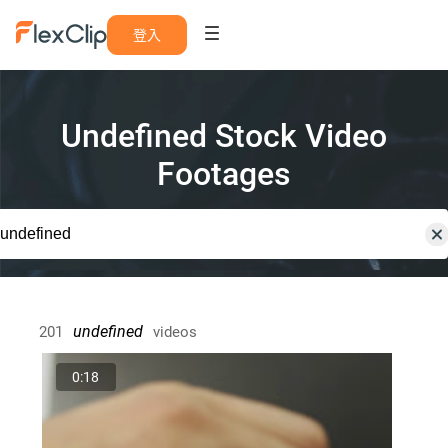
登入
Undefined Stock Video
Footages
undefined
201
videos
0:18