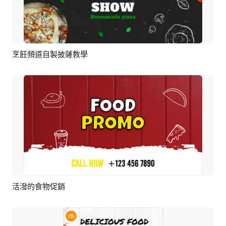
烹飪頻道自製披薩教學
預覽
AI剪同款
活潑的食物促銷
預覽
AI剪同款