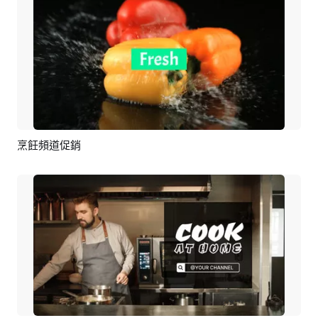
烹飪頻道促銷
預覽
AI剪同款