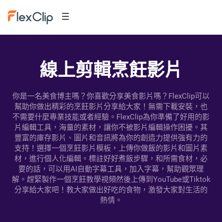
線上剪輯烹飪影片
你是一名美食博主嗎？你喜歡分享美食影片嗎？FlexClip可以
幫助你做出精彩的烹飪影片分享給大家！無需下載安裝，也
不需要什麼專業技能或者經驗。FlexClip為你準備了好用的影
片編輯工具，海量的素材，讓你不被影片編輯操作困擾。其
豐富的庫存影片、圖片和音訊將為你的創造力提供強有力的
支持！選擇一個烹飪影片模板，上傳你做飯的影片和圖片素
材，進行個人化編輯。標註好好煮飯步驟，和所需食材，必
要的話，可以用AI自動字幕工具，加入字幕，幫助觀眾理
解。趕緊製作一個烹飪教學視頻然後上傳到YouTube或Tiktok
分享給大家吧！教大家做出好吃的食物，激發大家對生活的
熱情。