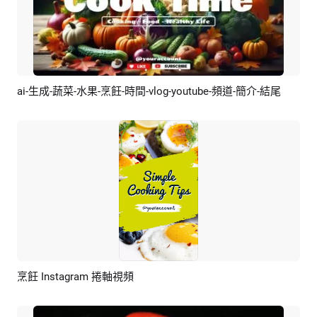
ai-生成-蔬菜-水果-烹飪-時間-vlog-youtube-頻道-簡介-結尾
預覽
AI剪同款
烹飪 Instagram 捲軸視頻
預覽
AI剪同款