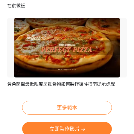
在家做飯
預覽
AI剪同款
黃色簡單最低限度烹飪食物如何製作披薩指南提示步驟
預覽
AI剪同款
更多範本
立即製作影片