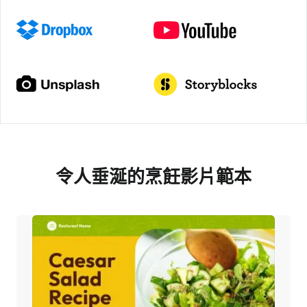
令人垂涎的烹飪影片範本