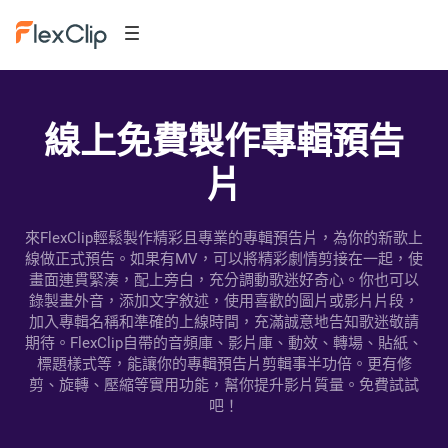
線上免費製作專輯預告
片
來FlexClip輕鬆製作精彩且專業的專輯預告片，為你的新歌上
線做正式預告。如果有MV，可以將精彩劇情剪接在一起，使
畫面連貫緊湊，配上旁白，充分調動歌迷好奇心。你也可以
錄製畫外音，添加文字敘述，使用喜歡的圖片或影片片段，
加入專輯名稱和準確的上線時間，充滿誠意地告知歌迷敬請
期待。FlexClip自帶的音頻庫、影片庫、動效、轉場、貼紙、
標題樣式等，能讓你的專輯預告片剪輯事半功倍。更有修
剪、旋轉、壓縮等實用功能，幫你提升影片質量。免費試試
吧！