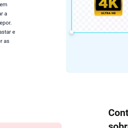
 em
r a
epor.
astar e
r as
Cont
sobr