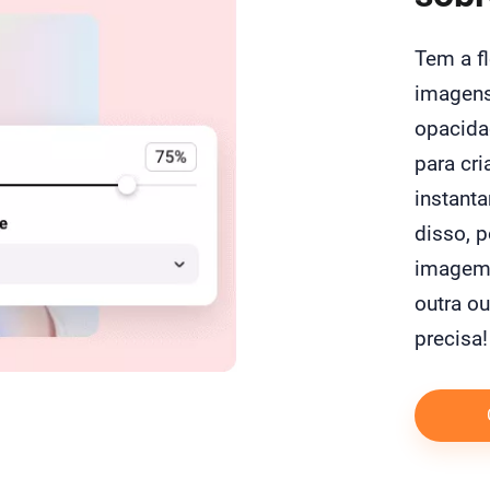
Tem a fl
imagens 
opacida
para cri
instant
disso, 
imagem.
outra o
precisa!