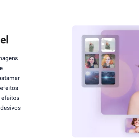
el
imagens
e
 patamar
efeitos
 efeitos
 adesivos